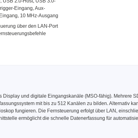
0, USB 2.0-Host, USB 3.0-
igger-Eingang, Aux-
z-Eingang, 10 MHz-Ausgang
teuerung über den LAN-Port
ernsteuerungsbefehle
es Display und digitale Eingangskanäle (MSO-fähig). Mehrere
fassungssystem mit bis zu 512 Kanälen zu bilden. Alternativ k
loskop fungieren. Die Fernsteuerung erfolgt über LAN, einschl
nittstelle ermöglicht die schnelle Datenerfassung für automati