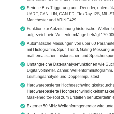
Boards & Adapter
Elektro
Serielle Bus-Triggerung und -Decoder, unterstütz
Entwicklungskits
Leitun
UART, CAN, LIN, CAN FD, FlexRay, I2S, MIL-
Kabel & Clips
Manchester und ARINC429
Software
Funktion zur Aufzeichnung historischer Wellenf
Unterstützte Chips
aufgezeichnete Wellenformlänge beträgt 170.0
Automatische Messungen von über 60 Parametern,
mit Histogramm, Spur, Trend, Gating-Messung 
mathematischen, historischen und Speicherspu
Umfangreiche Datenanalysefunktionen wie Such
Digitalvoltmeter, Zähler, Wellenformhistogram
Leistungsanalyse und Doppelimpulstest
Hardwarebasierter Hochgeschwindigkeitsdurchsc
Hardwarebasierte Hochgeschwindigkeitsmaskent
Maskeneditor-Tool zum Erstellen benutzerdefini
Externer 50 MHz Wellenformgenerator wird unter