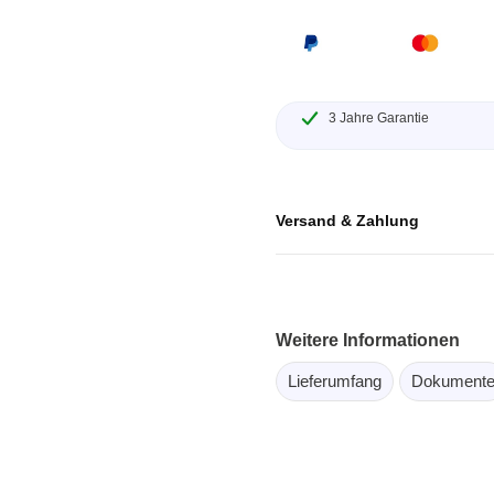
ebugger
olator
 & Kabel
ützte Chips
3 Jahre Garantie
Passmark
Versand & Zahlung
 isolierte Tastköpfe
Testhardware für PC Schni
Oszilloskope
Testsoftware für PC Kom
Oszilloskope
tive Oszilloskope
Weitere Informationen
rm Oszilloskope
Lieferumfang
Dokument
Ozilloskope
ngstastköpfe
astköpfe
 Klemmen & Zubehör