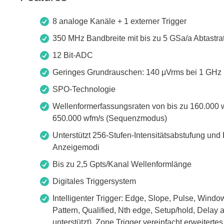
Zubehör
8 analoge Kanäle + 1 externer Trigger
350 MHz Bandbreite mit bis zu 5 GSa/a Abtastra
12 Bit-ADC
Geringes Grundrauschen: 140 μVrms bei 1 GHz 
SPO-Technologie
Wellenformerfassungsraten von bis zu 160.000
650.000 wfm/s (Sequenzmodus)
Unterstützt 256-Stufen-Intensitätsabstufung und
Anzeigemodi
Total Phase
Techmize
Bis zu 2,5 Gpts/Kanal Wellenformlänge
Kabeltester
Kompon
Digitales Triggersystem
Host Adapter
Signalt
Intelligenter Trigger: Edge, Slope, Pulse, Window
Pattern, Qualified, Nth edge, Setup/hold, Dela
Protokoll Analysatoren
Leistun
unterstützt). Zone Trigger vereinfacht erweitertes