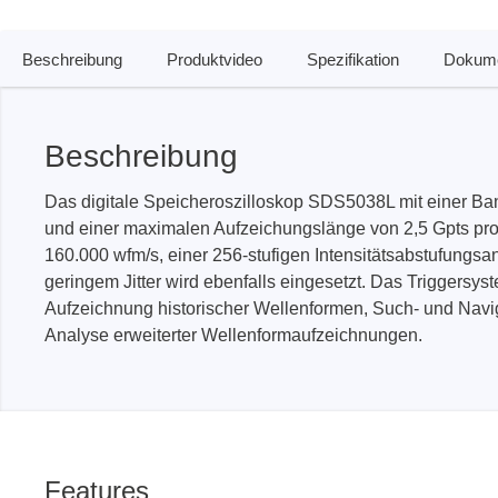
Beschreibung
Produktvideo
Spezifikation
Dokume
PEmicro
Prodigy 
In-System Programmer &
Embedd
Debugger
Exercis
Beschreibung
Debugger Software
Kommun
Das digitale Speicheroszilloskop SDS5038L mit einer Ban
Programmer Software
Exercis
Speiche
und einer maximalen Aufzeichungslänge von 2,5 Gpts pro
Produktionsprogrammiergeräte
160.000 wfm/s, einer 256-stufigen Intensitätsabstufungs
Decodin
DLL Bibliotheken
geringem Jitter wird ebenfalls eingesetzt. Das Triggersys
Oszill
Kabel, Adapter & Zubehör
Aufzeichnung historischer Wellenformen, Such- und Nav
Analyse erweiterter Wellenformaufzeichnungen.
Unterstützte ICs
Serosys
Sensepe
CAN Analyzer, Stimulatoren &
Freihan
Logger
Zubehö
Features