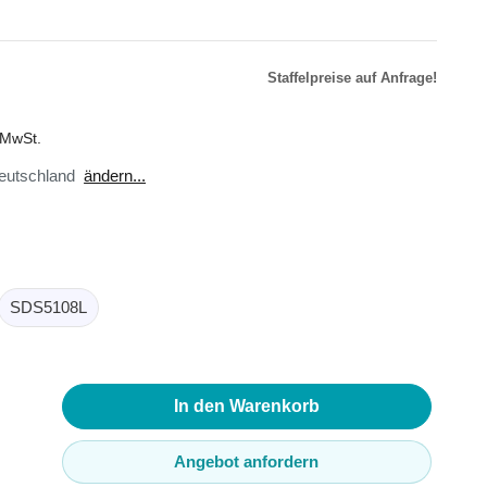
Staffelpreise auf Anfrage!
r
äte
. MwSt.
toren
eutschland
ändern...
ster
en
sse
ör
SDS5108L
In den Warenkorb
Angebot anfordern