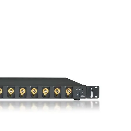
räte
e
eräte