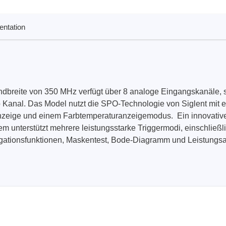
ntation
Technovations
Saleae
ed Logic Analyzer
Logic Analyzer
er & Analyzer für
Zubehör
ikationsprotokolle
dbreite von 350 MHz verfügt über 8 analoge Eingangskanäle, s
er & Analyzer für
rprotokolle
 Kanal. Das Model nutzt die SPO-Technologie von Siglent mit 
anzeige und einem Farbtemperaturanzeigemodus. Ein innovatives
g Software für Tektronix
tem unterstützt mehrere leistungsstarke Triggermodi, einschließl
oskope
igationsfunktionen, Maskentest, Bode-Diagramm und Leistungs
ek
Siglent
d Tastkopf & Boardkits
DC Labornetzgeräte
r
Digital Multimeter