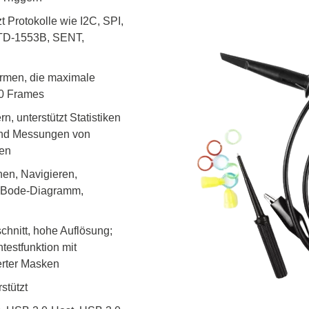
nische Sicherheitstester
Automatisierte Programmi
t Protokolle wie I2C, SPI,
gen & Kabelbaumtester
Unterstützte Chips
STD-1553B, SENT,
ormen, die maximale
00 Frames
 unterstützt Statistiken
und Messungen von
ren
en, Navigieren,
m, Bode-Diagramm,
hnitt, hohe Auflösung;
estfunktion mit
erter Masken
stützt