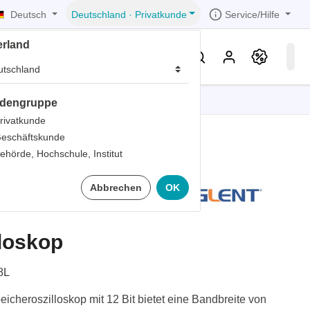
Deutsch
Service/Hilfe
Deutschland
·
Privatkunde
erland
eller
Service & Wissen
dengruppe
tionen
tionen
tionen
tionen
tionen
rivatkunde
eschäftskunde
er
ehörde, Hochschule, Institut
ds
038L
Abbrechen
OK
er
rds
er
loskop
ter
8L
cheroszilloskop mit 12 Bit bietet eine Bandbreite von
ts