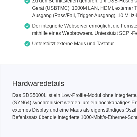
Zu den Schnittstellen gehören: 1 x USB-Host 3.
Gerät (USBTMC), 1000M LAN, HDMI, externer Tr
Ausgang (Pass/Fail, Trigger-Ausgang), 10 MH
Der integrierte Webserver ermöglicht die Ferns
mithilfe eines Webbrowsers. Unterstützt SCPI-F
Unterstützt externe Maus und Tastatur
Hardwaredetails
Das SDS5000L ist ein Low-Profile-Modul ohne integriert
(SYN64) synchronisiert werden, um ein hochkanaliges Er
externes Display und eine Maus als eigenständiges Oszil
Befehlssatz über die integrierte 1000-Mbit/s-Ethernet-Sch