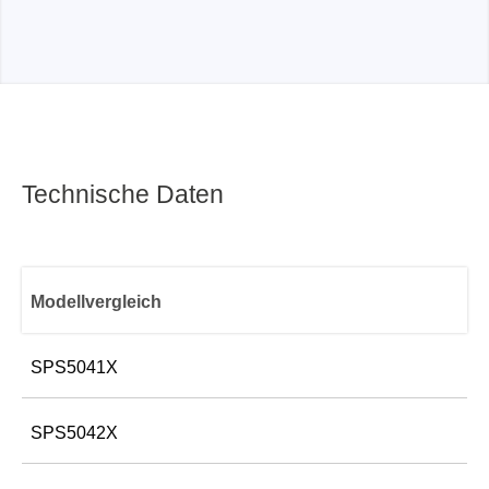
Technische Daten
Modellvergleich
SPS5041X
Kanalausgabe
SPS5042X
1 Kanal, 40 V/30 A/360 W
Anzeige