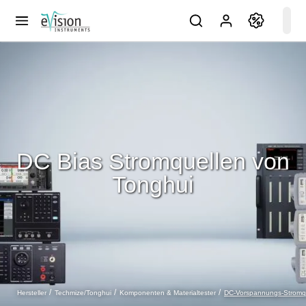
DC Bias Stromquellen von
Tonghui
DC-Vorspannungs-Stromq
Hersteller
Techmize/Tonghui
Komponenten & Materialtester