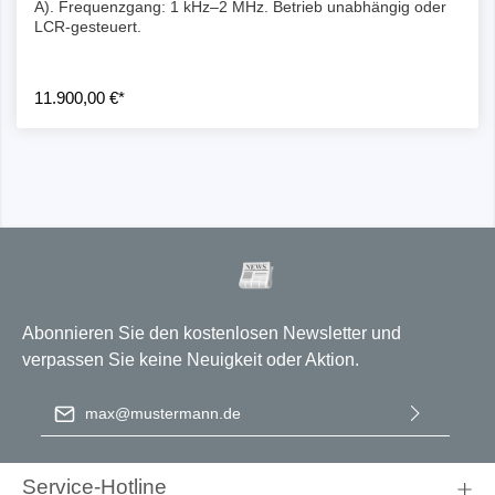
A). Frequenzgang: 1 kHz–2 MHz. Betrieb unabhängig oder
LCR-gesteuert.
11.900,00 €*
Abonnieren Sie den kostenlosen Newsletter und
verpassen Sie keine Neuigkeit oder Aktion.
E-Mail-Adresse
*
Ich habe die
Datenschutzbestimmungen
zur Kenntnis
genommen und die
AGB
gelesen und bin mit ihnen
Service-Hotline
einverstanden.