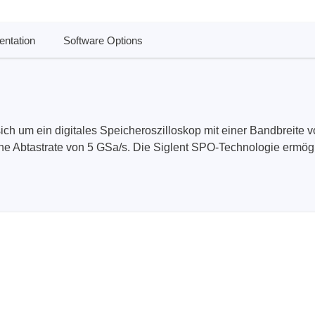
nische Sicherheitstester
Automatisierte Programmi
gen & Kabelbaumtester
Unterstützte Chips
ntation
Software Options
h um ein digitales Speicheroszilloskop mit einer Bandbreite 
e Abtastrate von 5 GSa/s. Die Siglent SPO-Technologie ermögli