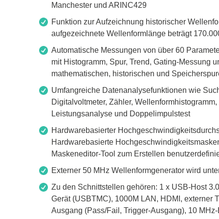
Manchester und ARINC429
Funktion zur Aufzeichnung historischer Wellenf
aufgezeichnete Wellenformlänge beträgt 170.0
Automatische Messungen von über 60 Parametern,
mit Histogramm, Spur, Trend, Gating-Messung 
mathematischen, historischen und Speicherspu
Umfangreiche Datenanalysefunktionen wie Such
Digitalvoltmeter, Zähler, Wellenformhistogram
Leistungsanalyse und Doppelimpulstest
Hardwarebasierter Hochgeschwindigkeitsdurchsc
Hardwarebasierte Hochgeschwindigkeitsmaskent
Maskeneditor-Tool zum Erstellen benutzerdefini
Externer 50 MHz Wellenformgenerator wird unter
Zu den Schnittstellen gehören: 1 x USB-Host 3.
Gerät (USBTMC), 1000M LAN, HDMI, externer Tr
Ausgang (Pass/Fail, Trigger-Ausgang), 10 MH