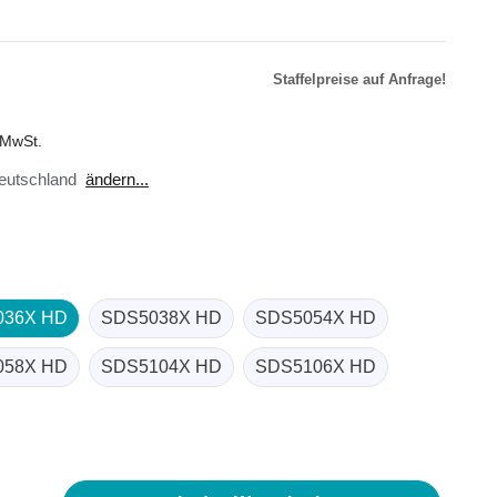
Staffelpreise auf Anfrage!
r
äte
. MwSt.
toren
eutschland
ändern...
ster
en
sse
ör
036X HD
SDS5038X HD
SDS5054X HD
058X HD
SDS5104X HD
SDS5106X HD