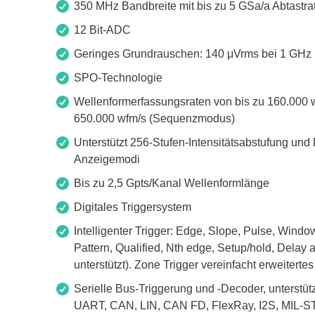
350 MHz Bandbreite mit bis zu 5 GSa/a Abtastra
12 Bit-ADC
Geringes Grundrauschen: 140 μVrms bei 1 GHz 
SPO-Technologie
Wellenformerfassungsraten von bis zu 160.000
650.000 wfm/s (Sequenzmodus)
Unterstützt 256-Stufen-Intensitätsabstufung und
Anzeigemodi
Bis zu 2,5 Gpts/Kanal Wellenformlänge
Digitales Triggersystem
Intelligenter Trigger: Edge, Slope, Pulse, Window
Pattern, Qualified, Nth edge, Setup/hold, Dela
unterstützt). Zone Trigger vereinfacht erweitertes
Serielle Bus-Triggerung und -Decoder, unterstütz
UART, CAN, LIN, CAN FD, FlexRay, I2S, MIL-