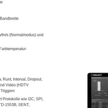
te
Bandbreite
 wfm/s (Normalmodus) und
 Farbtemperatur-
, Runt, Interval, Dropout,
y and Video (HDTV
 Triggern
t Protokolle wie I2C, SPI,
STD-1553B, SENT,