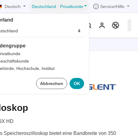
Deutsch
Service/Hilfe
Deutschland
·
Privatkunde
erland
eller
Service & Wissen
dengruppe
tionen
tionen
tionen
tionen
tionen
rivatkunde
eschäftskunde
er
ehörde, Hochschule, Institut
ds
036X HD
Abbrechen
OK
er
rds
er
loskop
ter
6X HD
Speicheroszilloskop bietet eine Bandbreite von 350
ts