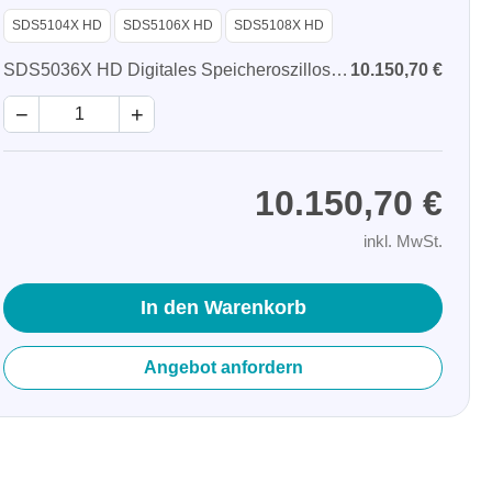
SDS5104X HD
SDS5106X HD
SDS5108X HD
SDS5036X HD Digitales Speicheroszilloskop
10.150,70 €
−
+
10.150,70 €
inkl. MwSt.
In den Warenkorb
Angebot anfordern
räte
e
eräte