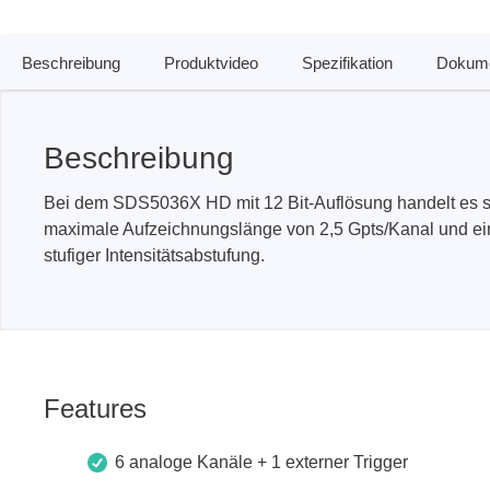
Boards & Adapter
Elektro
Entwicklungskits
Leitun
Beschreibung
Produktvideo
Spezifikation
Dokume
Kabel & Clips
Software
Unterstützte Chips
Beschreibung
Bei dem SDS5036X HD mit 12 Bit-Auflösung handelt es sic
maximale Aufzeichnungslänge von 2,5 Gpts/Kanal und ein
stufiger Intensitätsabstufung.
Features
6 analoge Kanäle + 1 externer Trigger