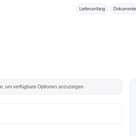
Lieferumfang
Dokument
Technovations
Saleae
ed Logic Analyzer
Logic Analyzer
er & Analyzer für
Zubehör
ikationsprotokolle
er & Analyzer für
rprotokolle
g Software für Tektronix
oskope
rie, um verfügbare Optionen anzuzeigen.
ek
Siglent
d Tastkopf & Boardkits
DC Labornetzgeräte
r
Digital Multimeter