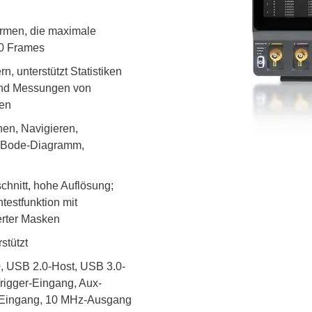
ormen, die maximale
00 Frames
 unterstützt Statistiken
und Messungen von
ren
en, Navigieren,
m, Bode-Diagramm,
hnitt, hohe Auflösung;
estfunktion mit
erter Masken
stützt
0, USB 2.0-Host, USB 3.0-
igger-Eingang, Aux-
z-Eingang, 10 MHz-Ausgang