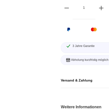
ebugger
olator
 & Kabel
ützte Chips
Passmark
3 Jahre Garantie
 isolierte Tastköpfe
Testhardware für PC Schni
Oszilloskope
Testsoftware für PC Kom
Abholung kurzfristig möglich
Oszilloskope
tive Oszilloskope
rm Oszilloskope
Versand & Zahlung
Ozilloskope
ngstastköpfe
astköpfe
Weitere Informationen
 Klemmen & Zubehör