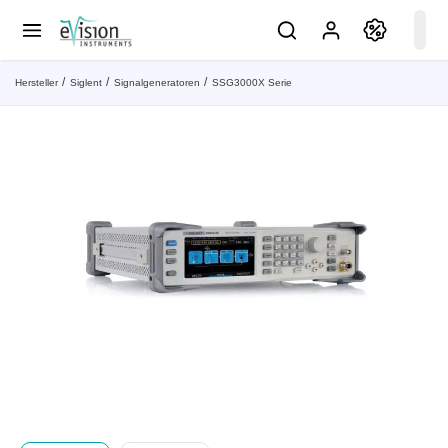
Hersteller
Siglent
Signalgeneratoren
SSG3000X Serie