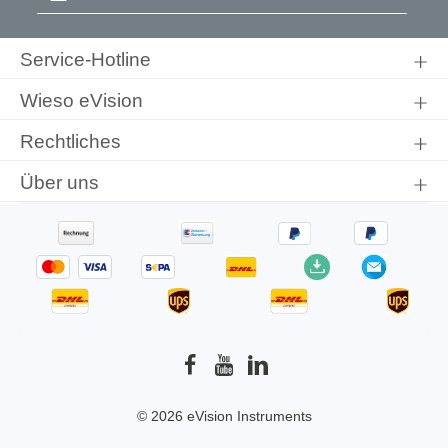
Ich habe die
Datenschutzbestimmungen
zur Kenntnis
genommen und die
AGB
gelesen und bin mit ihnen
Service-Hotline
einverstanden.
Wieso eVision
Rechtliches
Über uns
© 2026 eVision Instruments