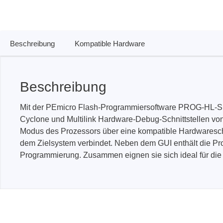
Zubehör
Beschreibung
Kompatible Hardware
Beschreibung
Mit der PEmicro Flash-Programmiersoftware PROG-HL-S12
Cyclone und Multilink Hardware-Debug-Schnittstellen v
Modus des Prozessors über eine kompatible Hardwareschn
dem Zielsystem verbindet. Neben dem GUI enthält die P
Programmierung. Zusammen eignen sie sich ideal für die
Total Phase
Techmize
Kabeltester
Kompon
Host Adapter
Signalt
Protokoll Analysatoren
Leistun