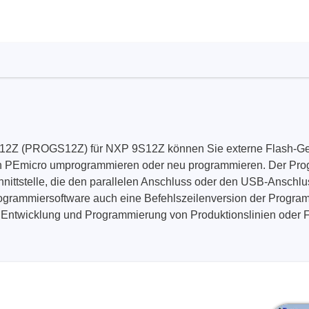
Elektronische Lasten
Funktionsgeneratoren
HF Schaltsysteme
Source Measure Units
Spektrumanalysatoren
Signalgeneratoren
Tragbare Oszilloskope
Z (PROGS12Z) für NXP 9S12Z können Sie externe Flash-Geräte
Tisch Oszilloskope
on PEmicro umprogrammieren oder neu programmieren. Der Pro
Vektor Netzwerk Analyzer
ittstelle, die den parallelen Anschluss oder den USB-Anschl
rogrammiersoftware auch eine Befehlszeilenversion der Progra
 Entwicklung und Programmierung von Produktionslinien oder 
/Tonghui
Xeltek
enten & Materialtester
In System Programmierge
ester & Stromquellen
Sockel Programmiergerät
gselektroniktester
Produktionsprogrammierg