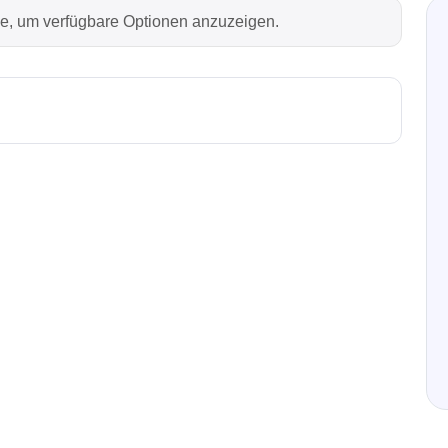
rie, um verfügbare Optionen anzuzeigen.
Technovations
Saleae
ed Logic Analyzer
Logic Analyzer
er & Analyzer für
Zubehör
ikationsprotokolle
er & Analyzer für
rprotokolle
g Software für Tektronix
oskope
ek
Siglent
d Tastkopf & Boardkits
DC Labornetzgeräte
r
Digital Multimeter