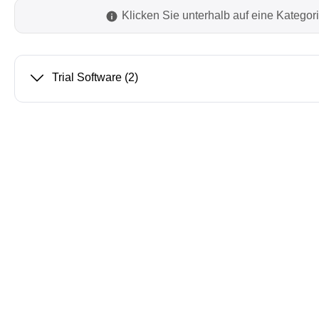
Klicken Sie unterhalb auf eine Katego
PEmicro
Prodigy 
In-System Programmer &
Embedd
Trial Software
(2)
Debugger
Exercis
Debugger Software
Kommun
Programmer Software
Exercis
Speiche
Produktionsprogrammiergeräte
Decodin
DLL Bibliotheken
Oszill
Kabel, Adapter & Zubehör
Unterstützte ICs
Serosys
Sensepe
CAN Analyzer, Stimulatoren &
Freihan
Logger
Zubehö