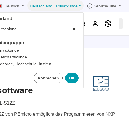
Deutsch
Service/Hilfe
Deutschland
·
Privatkunde
erland
eller
Service & Wissen
dengruppe
tionen
tionen
tionen
tionen
tionen
rivatkunde
eschäftskunde
er
ehörde, Hochschule, Institut
ds
G-HL-S12Z
Abbrechen
OK
er
rds
oftware
er
ter
L-S12Z
Z von PEmicro ermöglicht das Programmieren von NXP
ts