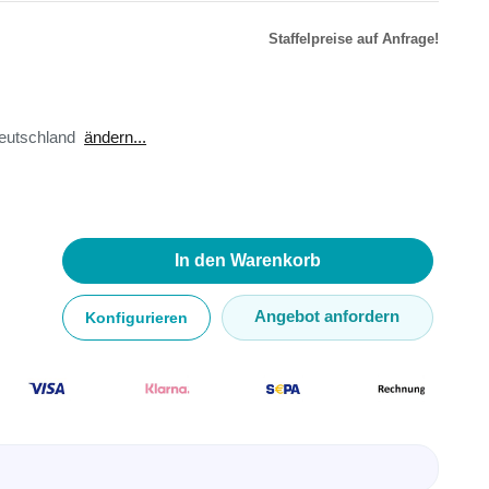
Staffelpreise auf Anfrage!
r
äte
eutschland
ändern...
toren
ster
en
sse
ör
In den Warenkorb
Angebot anfordern
Konfigurieren