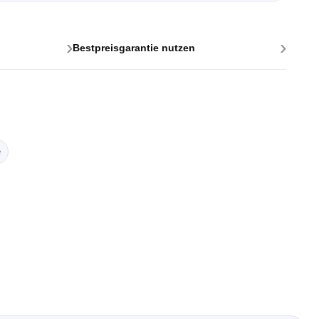
›
›
Bestpreisgarantie nutzen
ttstellen
e
ponenten