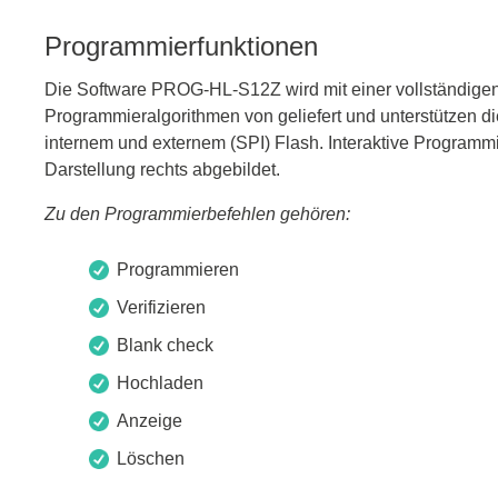
Boards & Adapter
Elektro
Entwicklungskits
Leitun
Programmierfunktionen
Kabel & Clips
Die Software PROG-HL-S12Z wird mit einer vollständigen
Software
Programmieralgorithmen von geliefert und unterstützen 
Unterstützte Chips
internem und externem (SPI) Flash. Interaktive Program
Darstellung rechts abgebildet.
Zu den Programmierbefehlen gehören:
Programmieren
Verifizieren
Blank check
Hochladen
Anzeige
Löschen