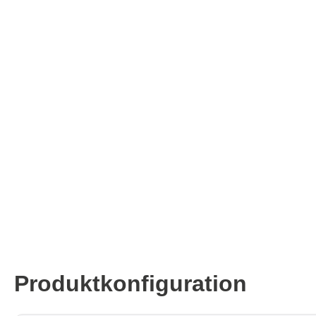
ISP & Sockeladapter
ARM D
Kabel & Clips
USB Is
Unterstützte ICs
Boards
Unterst
Hopetech
Micsig
Batterietester
Optisch
Isolationstester
Tablet 
Widerstandstester
Smart 
Elektronische Lasten
Automo
Plattfo
Tisch 
Spannu
Produktkonfiguration
Stromt
Kabel,