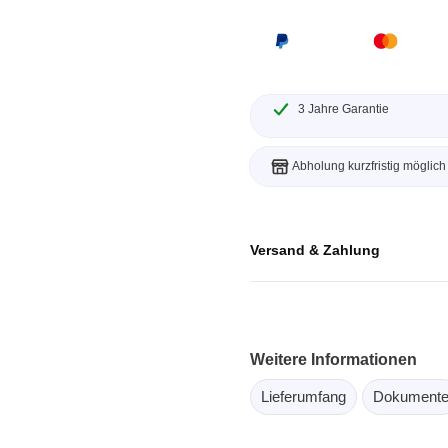
ebugger
olator
 & Kabel
ützte Chips
3 Jahre Garantie
Passmark
Abholung kurzfristig möglich
 isolierte Tastköpfe
Testhardware für PC Schni
Oszilloskope
Testsoftware für PC Kom
Versand & Zahlung
Oszilloskope
tive Oszilloskope
rm Oszilloskope
Ozilloskope
Weitere Informationen
ngstastköpfe
Lieferumfang
Dokument
astköpfe
 Klemmen & Zubehör