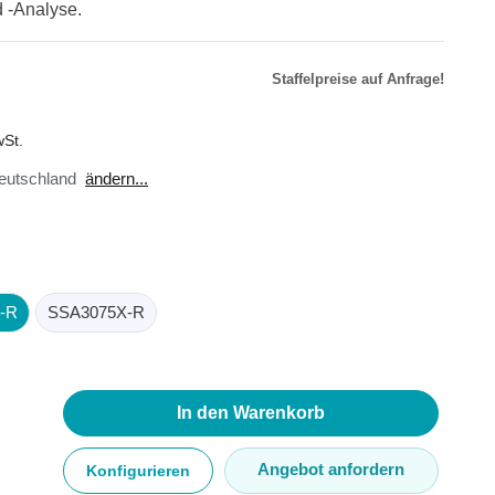
 -Analyse.
Staffelpreise auf Anfrage!
r
äte
wSt.
toren
eutschland
ändern...
ster
en
sse
ör
-R
SSA3075X-R
In den Warenkorb
Angebot anfordern
Konfigurieren