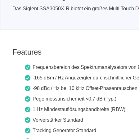
Boards & Adapter
Elektro
Das Siglent SSA3050X-R bietet ein großes Multi Touch Di
Entwicklungskits
Leitun
Kabel & Clips
Software
Unterstützte Chips
Features
Frequenzbereich des Spektrumanalysators von 
-165 dBm / Hz Angezeigter durchschnittlicher G
-98 dBc / Hz bei 10 kHz Offset-Phasenrauschen 
Pegelmessunsicherheit <0,7 dB (Typ.)
1 Hz Mindestauflösungsbandbreite (RBW)
Vorverstärker Standard
Tracking Generator Standard