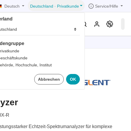
Deutsch
Service/Hilfe
Deutschland
·
Privatkunde
erland
eller
Service & Wissen
dengruppe
tionen
tionen
tionen
tionen
tionen
rivatkunde
eschäftskunde
er
ehörde, Hochschule, Institut
ds
050X-R
Abbrechen
OK
er
rds
er
yzer
ter
0X-R
stungsstarker Echtzeit-Spektrumanalyzer für komplexe
ts