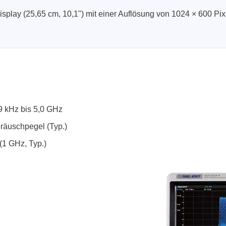
nische Sicherheitstester
Automatisierte Programmi
splay (25,65 cm, 10,1") mit einer Auflösung von 1024 × 600 Pi
gen & Kabelbaumtester
Unterstützte Chips
9 kHz bis 5,0 GHz
eräuschpegel (Typ.)
(1 GHz, Typ.)