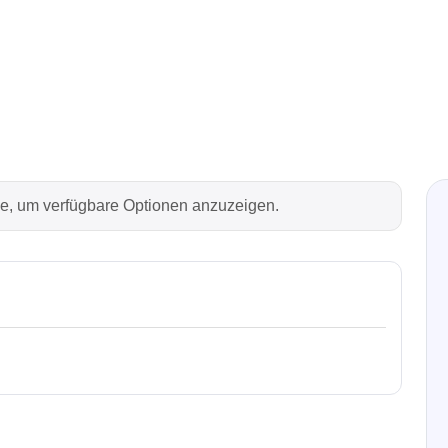
Technovations
Saleae
ed Logic Analyzer
Logic Analyzer
er & Analyzer für
Zubehör
ikationsprotokolle
er & Analyzer für
rprotokolle
rie, um verfügbare Optionen anzuzeigen.
g Software für Tektronix
oskope
ek
Siglent
d Tastkopf & Boardkits
DC Labornetzgeräte
r
Digital Multimeter