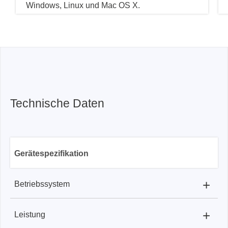
Windows, Linux und Mac OS X.
Technische Daten
Gerätespezifikation
+
Betriebssystem
+
Leistung
Beagle USB 12:
Linux and Windows