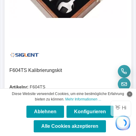
F604TS Kalibrierungskit
Artikelnr:
F604TS
Diese Website verwendet Cookies, um eine bestmögliche Erfahrung
Das F604TS dient zur Kalibrierung von Siglent Vektor-
bieten zu können.
Mehr Informationen ...
Netzwerkanalysatoren
Ablehnen
Konfigurieren
×
★★★★★
Alle Cookies akzeptieren
3.009,51 €*