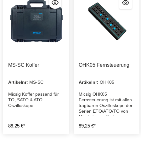
MS-SC Koffer
OHK05 Fernsteuerung
Artikelnr:
MS-SC
Artikelnr:
OHK05
Micsig Koffer passend für
Micsig OHK05
TO, SATO & ATO
Fernsteuerung ist mit allen
Oszilloskope.
tragbaren Oszilloskope der
Serien ETO/ATO/TO von
Micsig kompatibel.
89,25 €*
89,25 €*