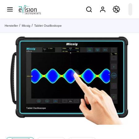
Hersteller
Micsig
Tablet Oszilloskope