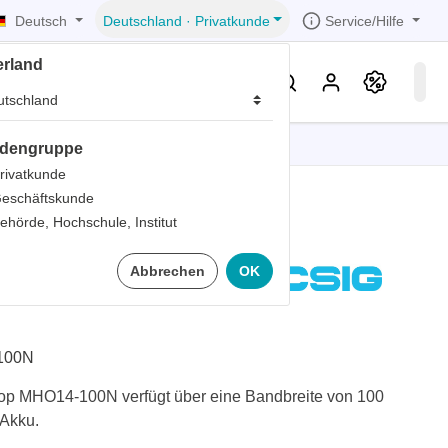
Deutsch
Service/Hilfe
Deutschland
·
Privatkunde
erland
eller
Service & Wissen
dengruppe
tionen
tionen
tionen
tionen
tionen
rivatkunde
eschäftskunde
er
ehörde, Hochschule, Institut
ds
oskop
Abbrechen
OK
er
rds
er
ter
100N
kop MHO14-100N verfügt über eine Bandbreite von 100
Akku.
ts