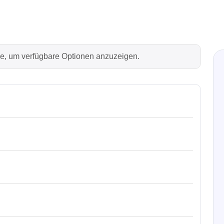
Technovations
Saleae
ed Logic Analyzer
Logic Analyzer
rie, um verfügbare Optionen anzuzeigen.
er & Analyzer für
Zubehör
ikationsprotokolle
er & Analyzer für
rprotokolle
g Software für Tektronix
oskope
ek
Siglent
d Tastkopf & Boardkits
DC Labornetzgeräte
r
Digital Multimeter