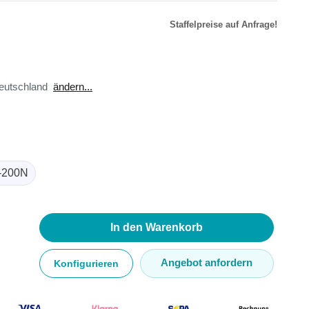
Staffelpreise auf Anfrage!
r
äte
eutschland
ändern...
toren
ster
en
sse
ör
-200N
In den Warenkorb
Angebot anfordern
Konfigurieren