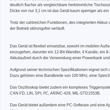
Boards & Adapter
Elektro
deutlich flacher als vergleichbare herkömmliche Tischos
Entwicklungskits
Leitun
Dicke von nur 3,1 cm ist das Gerät kaum sperriger als ein
Kabel & Clips
Trotz der zahlreichen Funktionen, des integrierten Akkus
Software
der Betrieb störungsfrei verläuft.
Unterstützte Chips
Das Gerät ist flexibel einsetzbar, sowohl im mobilen Au
einzugehen, darunter ein 12-Bit-Wandler, 4 Kanäle, ein 8
Akkulaufzeit durch die Verwendung einer Powerbank und
Aufgrund seiner technischen Spezifikationen eignet sich 
Dazu gehören eine Bandbreite von 100 MHz, eine Speiche
Das Oszilloskop bietet zudem ein komplexes Triggersyst
CAN FD, LIN, SPI, I²C, ARINC-429, MIL-STD1553B.
Das Gerät bietet außerdem eine PC-Software und eine Ap