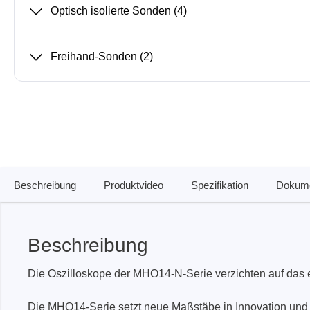
Zubehör
Optisch isolierte Sonden
(4)
Freihand-Sonden
(2)
Beschreibung
Produktvideo
Spezifikation
Dokume
Total Phase
Techmize
Beschreibung
Kabeltester
Kompon
Host Adapter
Signalt
Die Oszilloskope der MHO14-N-Serie verzichten auf das e
Protokoll Analysatoren
Leistun
Die MHO14-Serie setzt neue Maßstäbe in Innovation und 