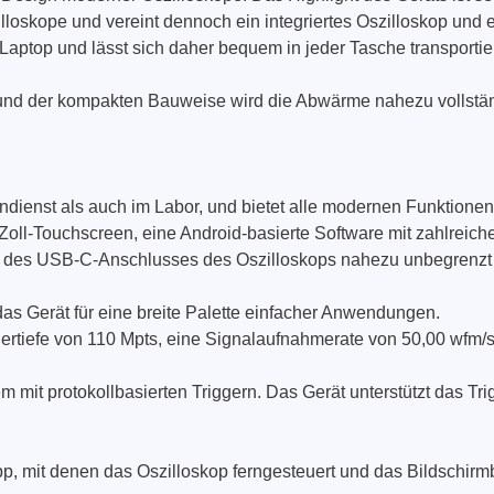
nische Sicherheitstester
Automatisierte Programmi
zilloskope und vereint dennoch ein integriertes Oszilloskop u
gen & Kabelbaumtester
Unterstützte Chips
 Laptop und lässt sich daher bequem in jeder Tasche transportie
 und der kompakten Bauweise wird die Abwärme nahezu vollständi
ßendienst als auch im Labor, und bietet alle modernen Funktio
-Zoll-Touchscreen, eine Android-basierte Software mit zahlreich
 des USB-C-Anschlusses des Oszilloskops nahezu unbegrenzt 
das Gerät für eine breite Palette einfacher Anwendungen.
rtiefe von 110 Mpts, eine Signalaufnahmerate von 50,00 wfm/s,
em mit protokollbasierten Triggern. Das Gerät unterstützt da
p, mit denen das Oszilloskop ferngesteuert und das Bildschirm