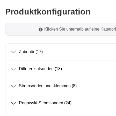
Produktkonfiguration
PEmicro
Prodigy 
In-System Programmer &
Embedd
Klicken Sie unterhalb auf eine Katego
Debugger
Exercis
Debugger Software
Kommun
Programmer Software
Exercis
Zubehör
(17)
Speiche
Produktionsprogrammiergeräte
Decodin
DLL Bibliotheken
Oszill
Differenzialsonden
(13)
Kabel, Adapter & Zubehör
Unterstützte ICs
Stromsonden und -klemmen
(8)
Serosys
Sensepe
Rogowski-Stromsonden
(24)
CAN Analyzer, Stimulatoren &
Freihan
Logger
Zubehö