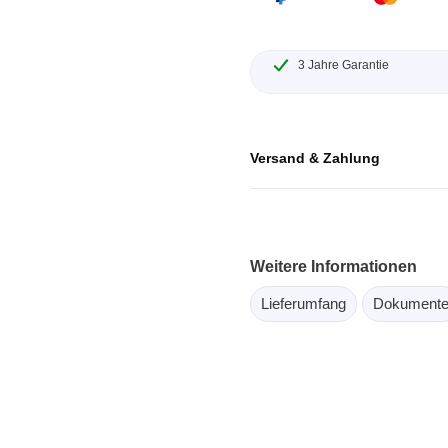
ebugger
olator
3 Jahre Garantie
 & Kabel
ützte Chips
Versand & Zahlung
Passmark
 isolierte Tastköpfe
Testhardware für PC Schni
Oszilloskope
Testsoftware für PC Kom
Oszilloskope
Weitere Informationen
tive Oszilloskope
Lieferumfang
Dokument
rm Oszilloskope
Ozilloskope
ngstastköpfe
astköpfe
 Klemmen & Zubehör