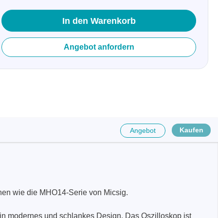
In den Warenkorb
Angebot anfordern
Kaufen
Angebot
räte
e
onen wie die MHO14-Serie von Micsig.
eräte
in modernes und schlankes Design. Das Oszilloskop ist