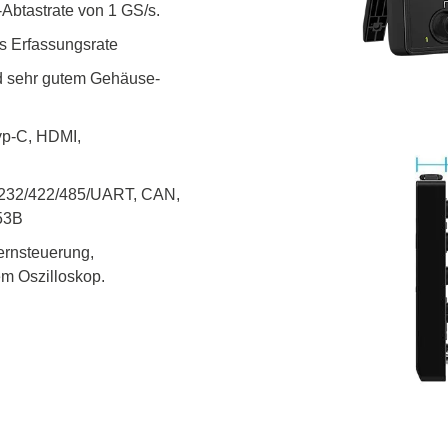
Abtastrate von 1 GS/s.
/s Erfassungsrate
nd sehr gutem Gehäuse-
yp-C, HDMI,
S-232/422/485/UART, CAN,
53B
ernsteuerung,
em Oszilloskop.