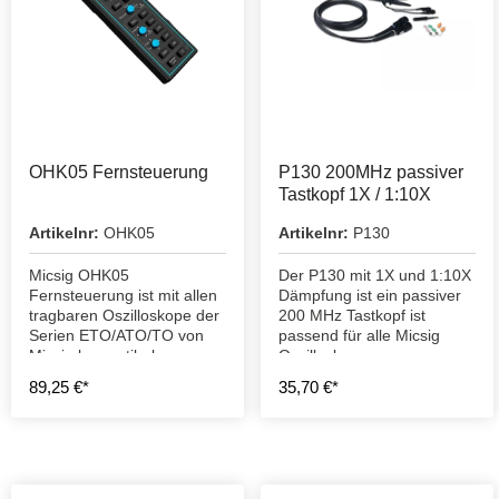
OHK05 Fernsteuerung
P130 200MHz passiver
Tastkopf 1X / 1:10X
Artikelnr:
OHK05
Artikelnr:
P130
Micsig OHK05
Der P130 mit 1X und 1:10X
Fernsteuerung ist mit allen
Dämpfung ist ein passiver
tragbaren Oszilloskope der
200 MHz Tastkopf ist
Serien ETO/ATO/TO von
passend für alle Micsig
Micsig kompatibel.
Oszilloskope.
89,25 €*
35,70 €*