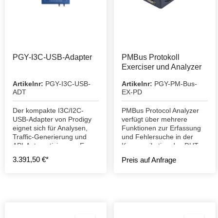
PGY-I3C-USB-Adapter
PMBus Protokoll
Exerciser und Analyzer
Artikelnr:
PGY-I3C-USB-
Artikelnr:
PGY-PM-Bus-
ADT
EX-PD
Der kompakte I3C/I2C-
PMBus Protocol Analyzer
USB-Adapter von Prodigy
verfügt über mehrere
eignet sich für Analysen,
Funktionen zur Erfassung
Traffic-Generierung und
und Fehlersuche in der
API-Automatisierung. Er
Kommunikation des DUT.
unterstützt Frequenzen von
3.391,50 €*
Preis auf Anfrage
100 kHz bis 12,5 MHz und
kontinuierliche
Aufzeichnung.