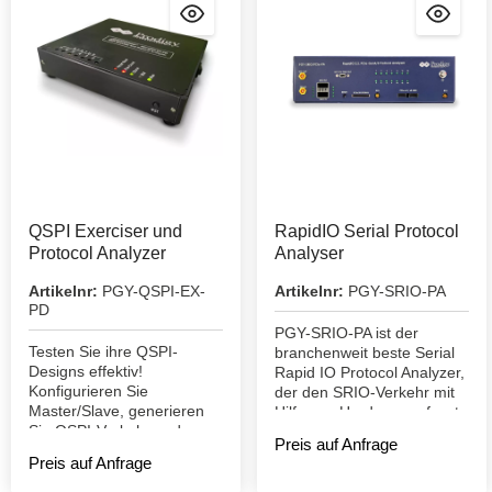
QSPI Exerciser und
RapidIO Serial Protocol
Protocol Analyzer
Analyser
Artikelnr:
PGY-QSPI-EX-
Artikelnr:
PGY-SRIO-PA
PD
PGY-SRIO-PA ist der
Testen Sie ihre QSPI-
branchenweit beste Serial
Designs effektiv!
Rapid IO Protocol Analyzer,
Konfigurieren Sie
der den SRIO-Verkehr mit
Master/Slave, generieren
Hilfe von Hardware erfasst
Sie QSPI-Verkehr und
Preis auf Anfrage
dekodieren Sie zeitgleich
Preis auf Anfrage
das QSPI-Protokoll