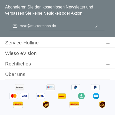
Abonnieren Sie den kostenlosen Newsletter und
verpassen Sie keine Neuigkeit oder Aktion.
E-Mail-Adresse
*
Ich habe die
Datenschutzbestimmungen
zur Kenntnis
genommen und die
AGB
gelesen und bin mit ihnen
Service-Hotline
einverstanden.
Wieso eVision
Rechtliches
Über uns