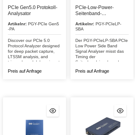
PCIe Gen5.0 Protokoll-
PCIe-Low-Power-
Analysator
Seitenband-
Signalanalysator
Artikelnr:
PGY-PCIe Gen5
Artikelnr:
PGY-PCIeLP-
-PA
SBA
Discover our PCIe 5.0
Der PGY-PCIeLP-SBA PCIe
Protocol Analyzer designed
Low Power Side Band
for deep packet capture,
Signal Analyser misst das
LTSSM analysis, and
Timing der
trigger-based debugging at
Seitenbandsignale und
PCIe Gen5 speeds.
meldet Fehler.
Preis auf Anfrage
Preis auf Anfrage