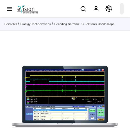
Hersteller
Prodigy Technovations
Decoding Software für Tektronix Oszilloskope