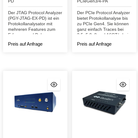
PD
PCIeGen3/4-PA
Der JTAG Protocol Analyzer
Der PCIe Protocol Analyzer
(PGY-JTAG-EX-PD) ist ein
bietet Protokollanalyse bis
Protokollanalysator mit
zu PCIe Gen4. Sie können
mehreren Features zum
ganz einfach Traces bei
Erfassen und Debuggen
2,5, 5,0, 8 und 16GT/s bei
der Kommunikation
spezifischen Events
Preis auf Anfrage
Preis auf Anfrage
zwischen Host und dem
erfassen und aufzeichnen.
DUT.