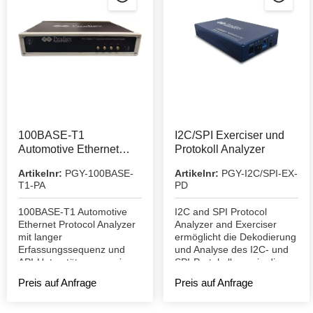
100BASE-T1
I2C/SPI Exerciser und
Automotive Ethernet
Protokoll Analyzer
Protokoll Analyzer
Artikelnr:
PGY-100BASE-
Artikelnr:
PGY-I2C/SPI-EX-
T1-PA
PD
100BASE-T1 Automotive
I2C and SPI Protocol
Ethernet Protocol Analyzer
Analyzer and Exerciser
mit langer
ermöglicht die Dekodierung
Erfassungssequenz und
und Analyse des I2C- und
API-Unterstützung sowie
SPI-Protokolls sowie die
mehreren Triggerebenen
Fehlersuche im I2C- und
Preis auf Anfrage
Preis auf Anfrage
SPI-Protokoll.