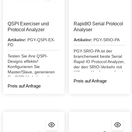
QSPI Exerciser und
RapidIO Serial Protocol
Protocol Analyzer
Analyser
Artikelnr:
PGY-QSPI-EX-
Artikelnr:
PGY-SRIO-PA
PD
PGY-SRIO-PA ist der
Testen Sie ihre QSPI-
branchenweit beste Serial
Designs effektiv!
Rapid IO Protocol Analyzer,
Konfigurieren Sie
der den SRIO-Verkehr mit
Master/Slave, generieren
Hilfe von Hardware erfasst
Sie QSPI-Verkehr und
Preis auf Anfrage
dekodieren Sie zeitgleich
Preis auf Anfrage
das QSPI-Protokoll