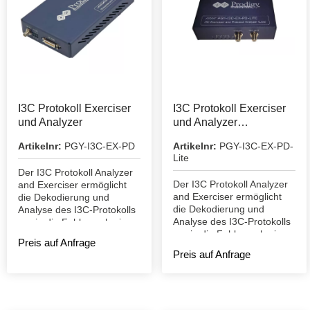
I3C Protokoll Exerciser
I3C Protokoll Exerciser
und Analyzer
und Analyzer
(Lightversion)
Artikelnr:
PGY-I3C-EX-PD
Artikelnr:
PGY-I3C-EX-PD-
Lite
Der I3C Protokoll Analyzer
Der I3C Protokoll Analyzer
and Exerciser ermöglicht
and Exerciser ermöglicht
die Dekodierung und
die Dekodierung und
Analyse des I3C-Protokolls
Analyse des I3C-Protokolls
sowie die Fehlersuche im
sowie die Fehlersuche im
I3C-Protokoll.
Preis auf Anfrage
I3C-Protokoll.
Preis auf Anfrage