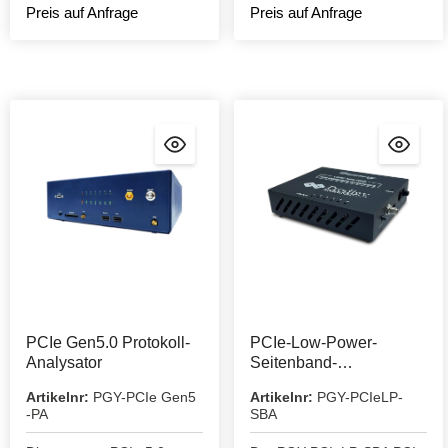
der Kommunikation
spezifischen Events
Preis auf Anfrage
Preis auf Anfrage
zwischen Host und dem
erfassen und aufzeichnen.
DUT.
PCIe Gen5.0 Protokoll-
PCIe-Low-Power-
Analysator
Seitenband-
Signalanalysator
Artikelnr:
PGY-PCIe Gen5
Artikelnr:
PGY-PCIeLP-
-PA
SBA