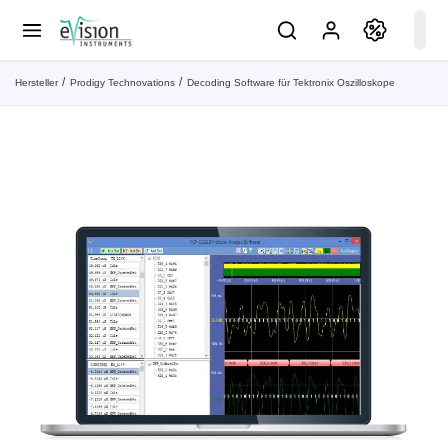
Hersteller
Prodigy Technovations
Decoding Software für Tektronix Oszilloskope