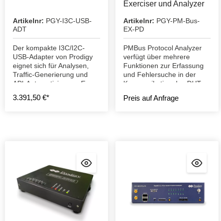
Exerciser und Analyzer
Artikelnr:
PGY-I3C-USB-
Artikelnr:
PGY-PM-Bus-
ADT
EX-PD
Der kompakte I3C/I2C-
PMBus Protocol Analyzer
USB-Adapter von Prodigy
verfügt über mehrere
eignet sich für Analysen,
Funktionen zur Erfassung
Traffic-Generierung und
und Fehlersuche in der
API-Automatisierung. Er
Kommunikation des DUT.
unterstützt Frequenzen von
3.391,50 €*
Preis auf Anfrage
100 kHz bis 12,5 MHz und
kontinuierliche
Aufzeichnung.