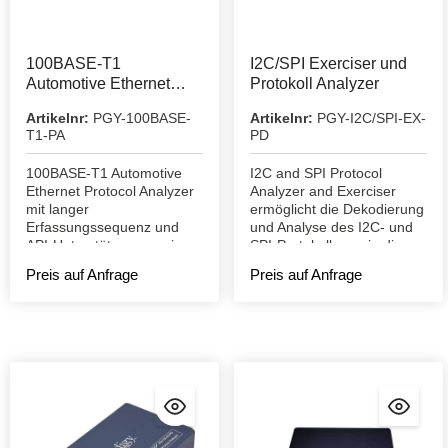
100BASE-T1
I2C/SPI Exerciser und
Automotive Ethernet
Protokoll Analyzer
Protokoll Analyzer
Artikelnr:
PGY-100BASE-
Artikelnr:
PGY-I2C/SPI-EX-
T1-PA
PD
100BASE-T1 Automotive
I2C and SPI Protocol
Ethernet Protocol Analyzer
Analyzer and Exerciser
mit langer
ermöglicht die Dekodierung
Erfassungssequenz und
und Analyse des I2C- und
API-Unterstützung sowie
SPI-Protokolls sowie die
mehreren Triggerebenen
Fehlersuche im I2C- und
Preis auf Anfrage
Preis auf Anfrage
SPI-Protokoll.