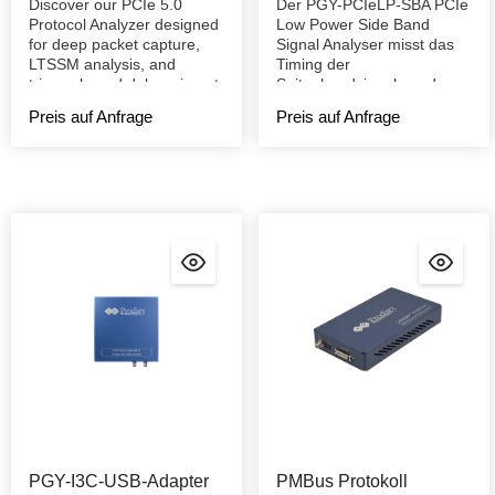
Discover our PCIe 5.0
Der PGY-PCIeLP-SBA PCIe
Protocol Analyzer designed
Low Power Side Band
for deep packet capture,
Signal Analyser misst das
LTSSM analysis, and
Timing der
trigger-based debugging at
Seitenbandsignale und
PCIe Gen5 speeds.
meldet Fehler.
Preis auf Anfrage
Preis auf Anfrage
PGY-I3C-USB-Adapter
PMBus Protokoll