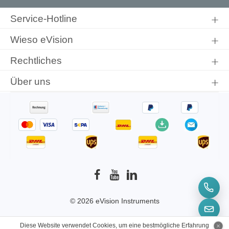
Ich habe die
Datenschutzbestimmungen
zur Kenntnis
genommen und die
AGB
gelesen und bin mit ihnen
Service-Hotline
einverstanden.
Wieso eVision
Rechtliches
Über uns
© 2026 eVision Instruments
* Alle Preise inkl. gesetzl. Mehrwertsteuer zzgl.
Diese Website verwendet Cookies, um eine bestmögliche Erfahrung